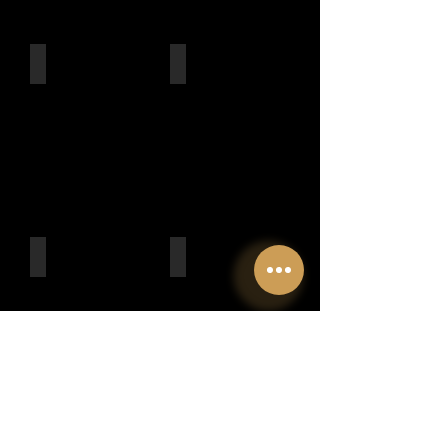
baukalender ishap
fitnessnews
V-Plate
Bodytuning